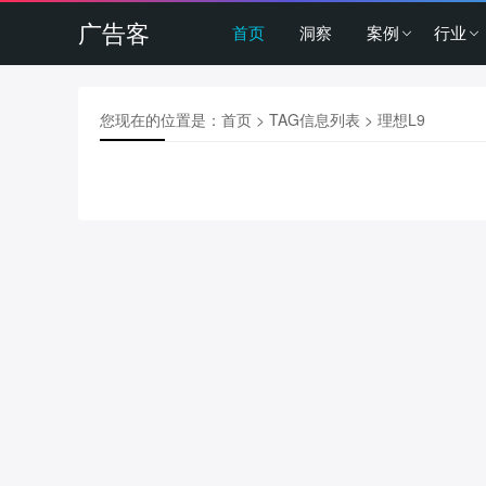
广告客
首页
洞察
案例
行业
您现在的位置是：
首页
> TAG信息列表 > 理想L9