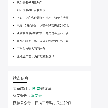
观众需要AI明星吗？
别让虚假AI广告收割信任
上海户外广告合规指引发布！速览八大要
电影+文旅”走红，这部全球票房超21亿元
硬核制造最好的广告，是走进生活公开验
首部AI剧上卫视！观众直观感受广电的系
广东台与暨大强强合作！
亚马逊广告，为何难被超越 ！
站点信息
文章统计
：
16126
篇文章
标签管理
：
标签云
微信公众号
：扫描二维码，关注我们