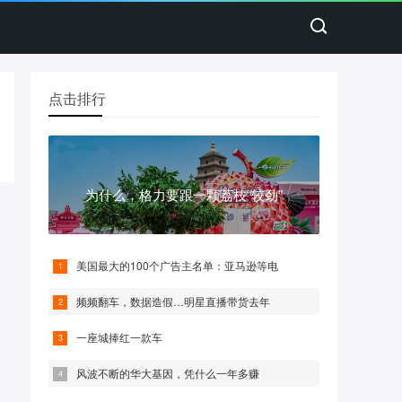
点击排行
为什么，格力要跟一颗荔枝“较劲”
美国最大的100个广告主名单：亚马逊等电
频频翻车，数据造假…明星直播带货去年
一座城捧红一款车
风波不断的华大基因，凭什么一年多赚