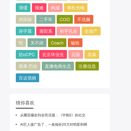
滞缓
很难
构成
青松光电
供应链
二手车
COO
不洗脑
孙宇晨
莆田系
和平乳业
全国产
吃
关不掉
Coach
输给
切oCPC
北京毕业生
店面
卖疯
雨果·巴拉
直播电商生态
注册信息
百达翡丽
猜你喜欢
从圈层爆款到全民话题：《半熟5》的社交
AI艺人接广告了，一条报价25万对明星和网