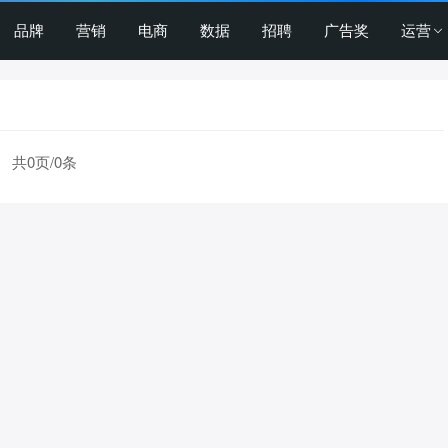
品牌
营销
电商
数据
招聘
广告奖
运营
共0页/0条