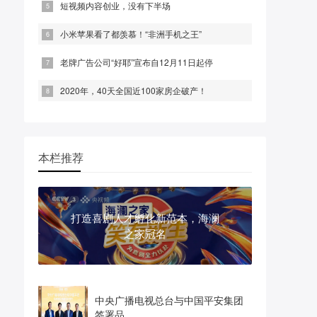
短视频内容创业，没有下半场
小米苹果看了都羡慕！“非洲手机之王”
老牌广告公司“好耶”宣布自12月11日起停
2020年，40天全国近100家房企破产！
本栏推荐
打造喜剧人才孵化新范本，海澜
之家冠名
中央广播电视总台与中国平安集团
签署品