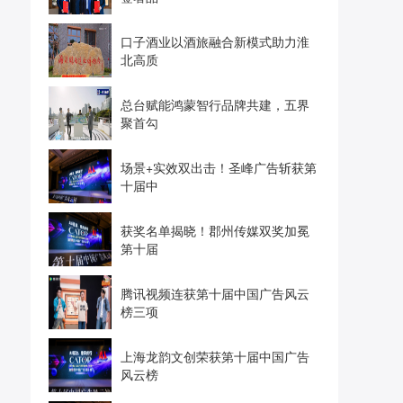
口子酒业以酒旅融合新模式助力淮
北高质
总台赋能鸿蒙智行品牌共建，五界
聚首勾
场景+实效双出击！圣峰广告斩获第
十届中
获奖名单揭晓！郡州传媒双奖加冕
第十届
腾讯视频连获第十届中国广告风云
榜三项
上海龙韵文创荣获第十届中国广告
风云榜