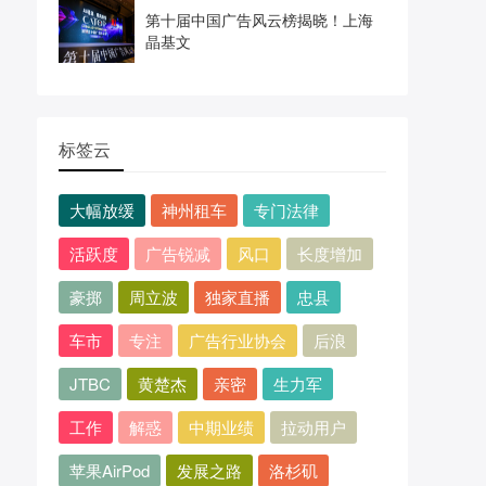
第十届中国广告风云榜揭晓！上海
晶基文
标签云
大幅放缓
神州租车
专门法律
活跃度
广告锐减
风口
长度增加
豪掷
周立波
独家直播
忠县
车市
专注
广告行业协会
后浪
JTBC
黄楚杰
亲密
生力军
工作
解惑
中期业绩
拉动用户
苹果AirPod
发展之路
洛杉矶