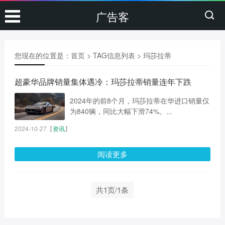
广告客
您现在的位置是：
首页
> TAG信息列表 > 玛莎拉蒂
超豪华品牌销量集体遇冷：玛莎拉蒂销量连年下跌
2024年的前8个月，玛莎拉蒂在华进口销量仅
为840辆，同比大幅下滑74%。...
2024-10-27
【
资讯
】
阅读更多
共1页/1条