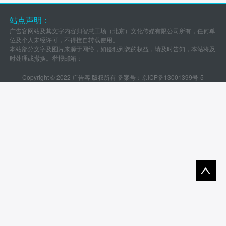
站点声明：
广告客网站及其文字内容归智慧工场（北京）文化传媒有限公司所有，任何单
位及个人未经许可，不得擅自转载使用。
本站部分文字及图片来源于网络，如侵犯到您的权益，请及时告知，本站将及
时处理或撤换。举报邮箱：
Copyright © 2022 广告客 版权所有 备案号：
京ICP备13001399号-5