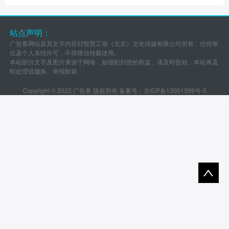
站点声明：
广告客网站及其文字内容归智慧工场（北京）文化传媒有限公司所有，任何单
位及个人未经许可，不得擅自转载使用。
本站部分文字及图片来源于网络，如侵犯到您的权益，请及时告知，本站将及
时处理或撤换。举报邮箱：
Copyright © 2022 广告客 版权所有 备案号：
京ICP备13001399号-5