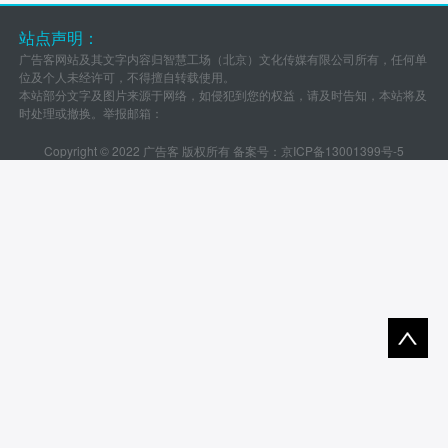
站点声明：
广告客网站及其文字内容归智慧工场（北京）文化传媒有限公司所有，任何单
位及个人未经许可，不得擅自转载使用。
本站部分文字及图片来源于网络，如侵犯到您的权益，请及时告知，本站将及
时处理或撤换。举报邮箱：
Copyright © 2022 广告客 版权所有 备案号：
京ICP备13001399号-5