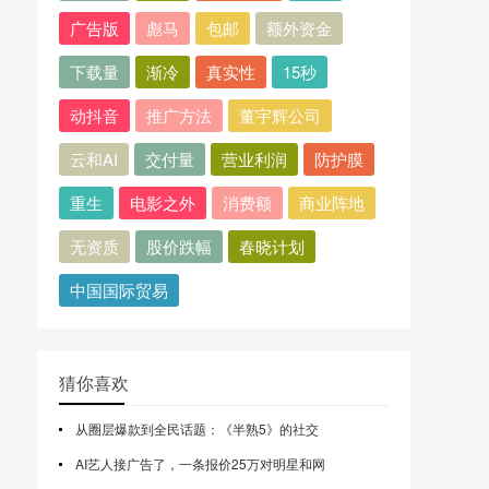
广告版
彪马
包邮
额外资金
下载量
渐冷
真实性
15秒
动抖音
推广方法
董宇辉公司
云和AI
交付量
营业利润
防护膜
重生
电影之外
消费额
商业阵地
无资质
股价跌幅
春晓计划
中国国际贸易
猜你喜欢
从圈层爆款到全民话题：《半熟5》的社交
AI艺人接广告了，一条报价25万对明星和网