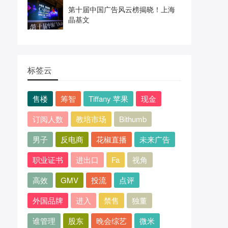
第十届中国广告风云榜揭晓！上海
晶基文
标签云
售楼
筹智
Tiffany 苹果
现金
订阅人数
教培市场
Bithumb
男子
反电商
花椒直播
未来广告
职业证书
进出口
Fa
视角
高效
GMV
投流
点评
外国品牌
进入
禁售
独董
谁管理
股东
晚会综艺
微米