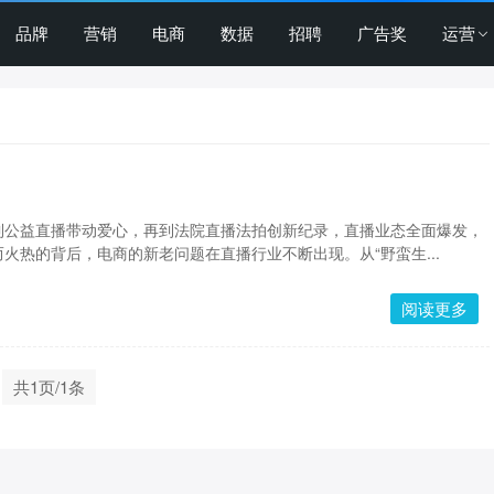
品牌
营销
电商
数据
招聘
广告奖
运营
到公益直播带动爱心，再到法院直播法拍创新纪录，直播业态全面爆发，
火热的背后，电商的新老问题在直播行业不断出现。从“野蛮生...
阅读更多
共1页/1条