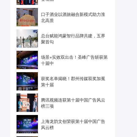
口子酒业以酒旅融合新模式助力淮
北高质
总台赋能鸿蒙智行品牌共建，五界
聚首勾
场景+实效双出击！圣峰广告斩获第
十届中
获奖名单揭晓！郡州传媒双奖加冕
第十届
腾讯视频连获第十届中国广告风云
榜三项
上海龙韵文创荣获第十届中国广告
风云榜