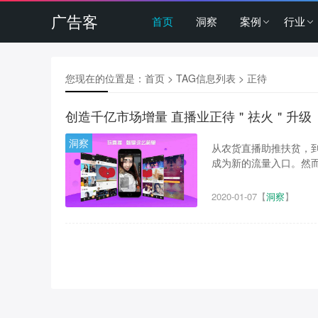
广告客
首页
洞察
案例
行业
您现在的位置是：
首页
> TAG信息列表 > 正待
创造千亿市场增量 直播业正待＂祛火＂升级
洞察
从农货直播助推扶贫，
成为新的流量入口。然而
2020-01-07
【
洞察
】