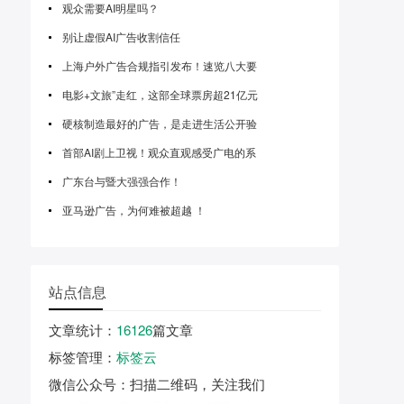
观众需要AI明星吗？
别让虚假AI广告收割信任
上海户外广告合规指引发布！速览八大要
电影+文旅”走红，这部全球票房超21亿元
硬核制造最好的广告，是走进生活公开验
首部AI剧上卫视！观众直观感受广电的系
广东台与暨大强强合作！
亚马逊广告，为何难被超越 ！
站点信息
文章统计
：
16126
篇文章
标签管理
：
标签云
微信公众号
：扫描二维码，关注我们