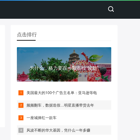
点击排行
为什么，格力要跟一颗荔枝“较劲”
美国最大的100个广告主名单：亚马逊等电
频频翻车，数据造假…明星直播带货去年
一座城捧红一款车
风波不断的华大基因，凭什么一年多赚