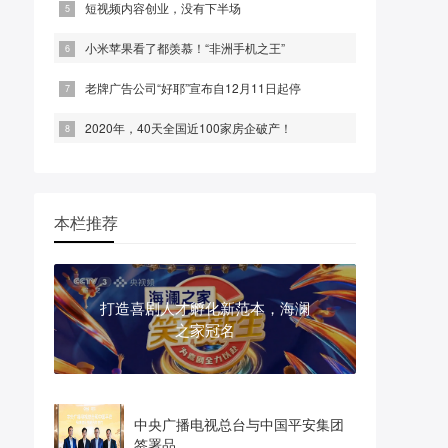
短视频内容创业，没有下半场
小米苹果看了都羡慕！“非洲手机之王”
老牌广告公司“好耶”宣布自12月11日起停
2020年，40天全国近100家房企破产！
本栏推荐
打造喜剧人才孵化新范本，海澜
之家冠名
中央广播电视总台与中国平安集团
签署品