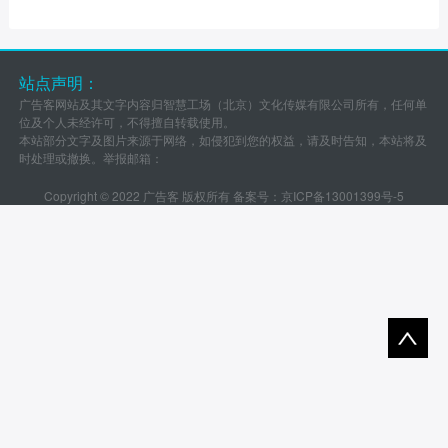
站点声明：
广告客网站及其文字内容归智慧工场（北京）文化传媒有限公司所有，任何单
位及个人未经许可，不得擅自转载使用。
本站部分文字及图片来源于网络，如侵犯到您的权益，请及时告知，本站将及
时处理或撤换。举报邮箱：
Copyright © 2022 广告客 版权所有 备案号：
京ICP备13001399号-5