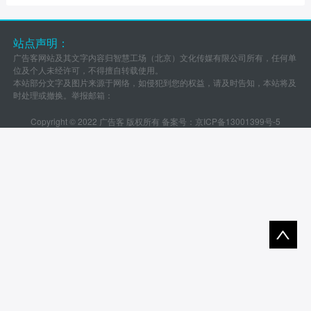
站点声明：
广告客网站及其文字内容归智慧工场（北京）文化传媒有限公司所有，任何单
位及个人未经许可，不得擅自转载使用。
本站部分文字及图片来源于网络，如侵犯到您的权益，请及时告知，本站将及
时处理或撤换。举报邮箱：
Copyright © 2022 广告客 版权所有 备案号：
京ICP备13001399号-5