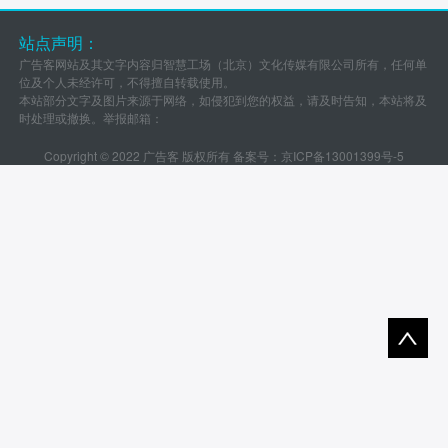
站点声明：
广告客网站及其文字内容归智慧工场（北京）文化传媒有限公司所有，任何单
位及个人未经许可，不得擅自转载使用。
本站部分文字及图片来源于网络，如侵犯到您的权益，请及时告知，本站将及
时处理或撤换。举报邮箱：
Copyright © 2022 广告客 版权所有 备案号：
京ICP备13001399号-5