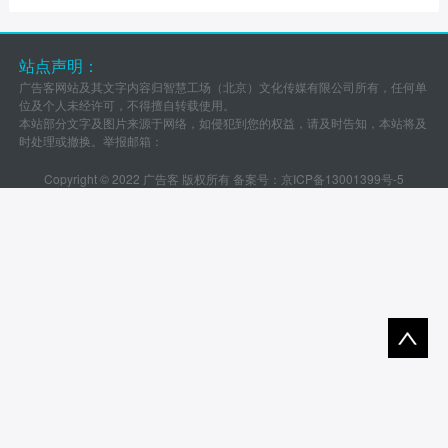
站点声明：
广告客网站及其文字内容归智慧工场（北京）文化传媒有限公司所有，任何单
位及个人未经许可，不得擅自转载使用。
本站部分文字及图片来源于网络，如侵犯到您的权益，请及时告知，本站将及
时处理或撤换。举报邮箱：
Copyright © 2022 广告客 版权所有 备案号：
京ICP备13001399号-5