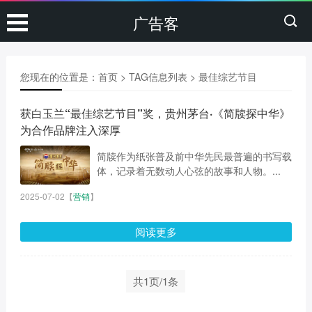
广告客
您现在的位置是：
首页
> TAG信息列表 > 最佳综艺节目
获白玉兰“最佳综艺节目”奖，贵州茅台·《简牍探中华》
为合作品牌注入深厚
简牍作为纸张普及前中华先民最普遍的书写载
体，记录着无数动人心弦的故事和人物。...
2025-07-02
【
营销
】
阅读更多
共1页/1条