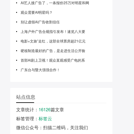
AI艺人接广告了，一条报价25万对明星和网
观众需要AI明星吗？
别让虚假AI广告收割信任
上海户外广告合规指引发布！速览八大要
电影+文旅”走红，这部全球票房超21亿元
硬核制造最好的广告，是走进生活公开验
首部AI剧上卫视！观众直观感受广电的系
广东台与暨大强强合作！
站点信息
文章统计
：
16126
篇文章
标签管理
：
标签云
微信公众号
：扫描二维码，关注我们