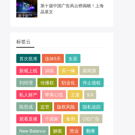
第十届中国广告风云榜揭晓！上海
晶基文
标签云
首次批准
连休5天
女巫
新规上线
训练
买一辆
新闻源
刘经理
传播权
职业化
停止侵权
私人财产
苹果心慌
王潇
9.9
陈思成
监管
版权风险
隐私追踪
观看直播
个国家
食用
CID广告
New Balance
躺着
营业
翻番