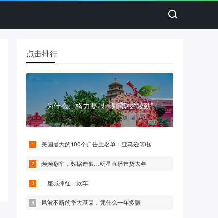
点击排行
为什么，格力要跟一颗荔枝“较劲”
美国最大的100个广告主名单：亚马逊等电
频频翻车，数据造假…明星直播带货去年
一座城捧红一款车
风波不断的华大基因，凭什么一年多赚