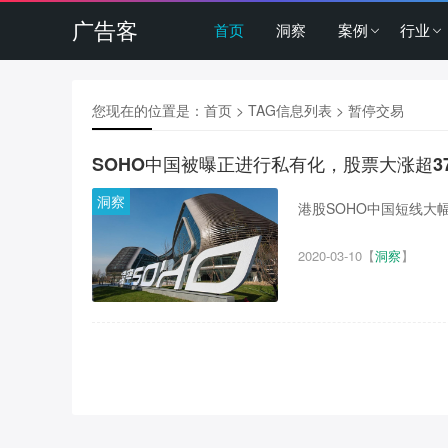
广告客
首页
洞察
案例
行业
您现在的位置是：
首页
> TAG信息列表 > 暂停交易
SOHO中国被曝正进行私有化，股票大涨超3
洞察
港股SOHO中国短线大幅
2020-03-10
【
洞察
】