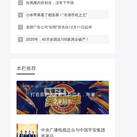
短视频内容创业，没有下半场
小米苹果看了都羡慕！“非洲手机之王”
老牌广告公司“好耶”宣布自12月11日起停
2020年，40天全国近100家房企破产！
本栏推荐
打造喜剧人才孵化新范本，海澜
之家冠名
中央广播电视总台与中国平安集团
签署品