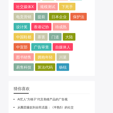
社交媒体X
规模测试
下死手
电竞营销
提前
日本企业
保护法
设计奖
香港记协
待成熟
中国鞋都
荼害
门道
大陆
中宣部
广告审查
自媒体人
图书销售
拥抱年轻
川菜
易售科技
算法代码
杨锐
猜你喜欢
AI艺人“方桃子”代言美瞳产品的广告视
从圈层爆款到全民话题：《半熟5》的社交