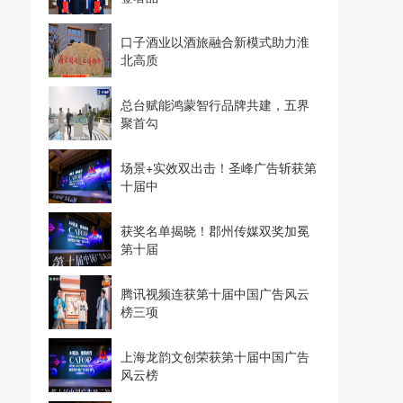
口子酒业以酒旅融合新模式助力淮
北高质
总台赋能鸿蒙智行品牌共建，五界
聚首勾
场景+实效双出击！圣峰广告斩获第
十届中
获奖名单揭晓！郡州传媒双奖加冕
第十届
腾讯视频连获第十届中国广告风云
榜三项
上海龙韵文创荣获第十届中国广告
风云榜