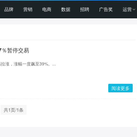
品牌
营销
电商
数据
招聘
广告奖
运营
7％暂停交易
拉涨，涨幅一度飙至39%。...
阅读更多
共1页/1条