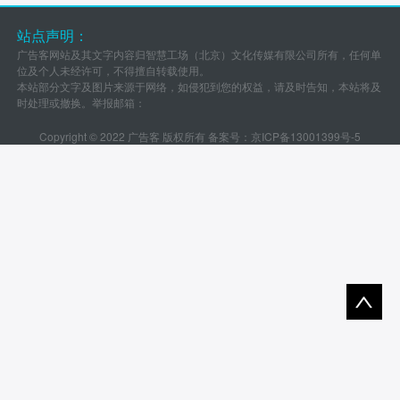
站点声明：
广告客网站及其文字内容归智慧工场（北京）文化传媒有限公司所有，任何单
位及个人未经许可，不得擅自转载使用。
本站部分文字及图片来源于网络，如侵犯到您的权益，请及时告知，本站将及
时处理或撤换。举报邮箱：
Copyright © 2022 广告客 版权所有 备案号：
京ICP备13001399号-5