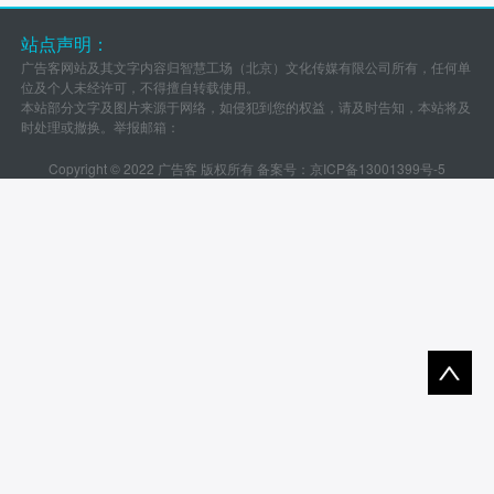
站点声明：
广告客网站及其文字内容归智慧工场（北京）文化传媒有限公司所有，任何单
位及个人未经许可，不得擅自转载使用。
本站部分文字及图片来源于网络，如侵犯到您的权益，请及时告知，本站将及
时处理或撤换。举报邮箱：
Copyright © 2022 广告客 版权所有 备案号：
京ICP备13001399号-5