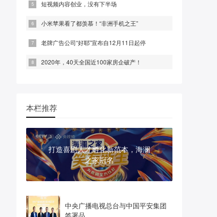
短视频内容创业，没有下半场
小米苹果看了都羡慕！“非洲手机之王”
老牌广告公司“好耶”宣布自12月11日起停
2020年，40天全国近100家房企破产！
本栏推荐
打造喜剧人才孵化新范本，海澜
之家冠名
中央广播电视总台与中国平安集团
签署品