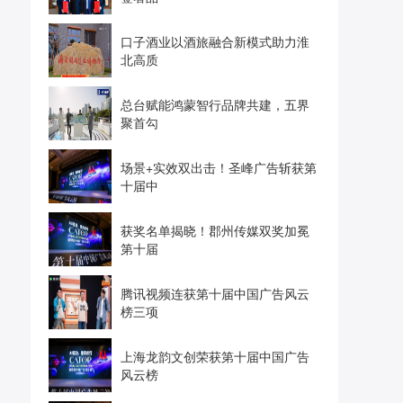
口子酒业以酒旅融合新模式助力淮
北高质
总台赋能鸿蒙智行品牌共建，五界
聚首勾
场景+实效双出击！圣峰广告斩获第
十届中
获奖名单揭晓！郡州传媒双奖加冕
第十届
腾讯视频连获第十届中国广告风云
榜三项
上海龙韵文创荣获第十届中国广告
风云榜