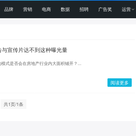
品牌
营销
电商
数据
招聘
广告奖
运营
告与宣传片达不到这种曝光量
模式是否会在房地产行业内大面积铺开？...
阅读更多
共1页/1条