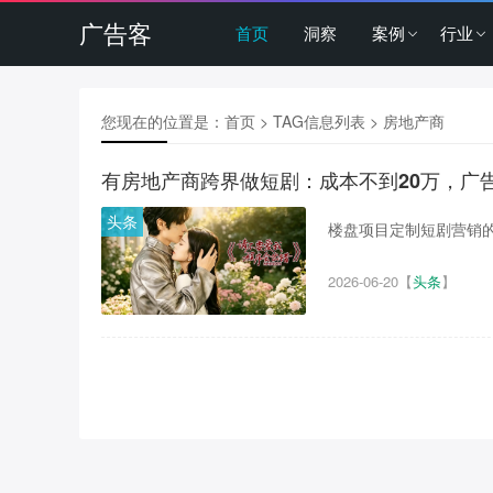
广告客
首页
洞察
案例
行业
您现在的位置是：
首页
> TAG信息列表 > 房地产商
有房地产商跨界做短剧：成本不到20万，广
头条
楼盘项目定制短剧营销的
2026-06-20
【
头条
】