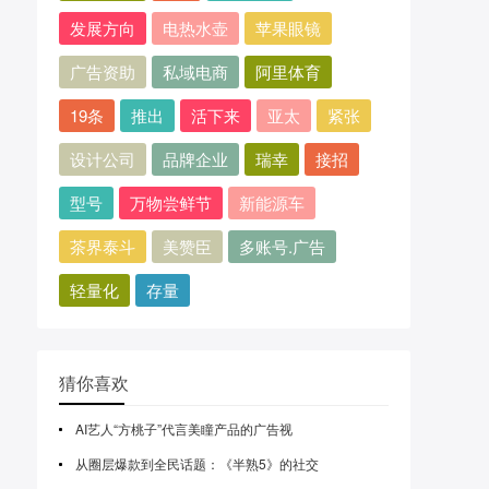
发展方向
电热水壶
苹果眼镜
广告资助
私域电商
阿里体育
19条
推出
活下来
亚太
紧张
设计公司
品牌企业
瑞幸
接招
型号
万物尝鲜节
新能源车
茶界泰斗
美赞臣
多账号.广告
轻量化
存量
猜你喜欢
AI艺人“方桃子”代言美瞳产品的广告视
从圈层爆款到全民话题：《半熟5》的社交