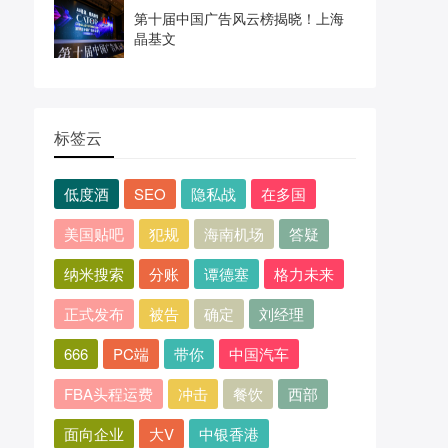
第十届中国广告风云榜揭晓！上海
晶基文
标签云
低度酒
SEO
隐私战
在多国
美国贴吧
犯规
海南机场
答疑
纳米搜索
分账
谭德塞
格力未来
正式发布
被告
确定
刘经理
666
PC端
带你
中国汽车
FBA头程运费
冲击
餐饮
西部
面向企业
大V
中银香港