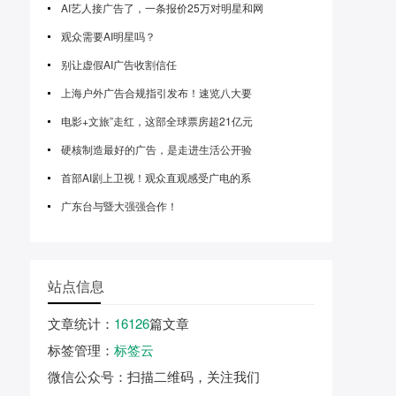
AI艺人接广告了，一条报价25万对明星和网
观众需要AI明星吗？
别让虚假AI广告收割信任
上海户外广告合规指引发布！速览八大要
电影+文旅”走红，这部全球票房超21亿元
硬核制造最好的广告，是走进生活公开验
首部AI剧上卫视！观众直观感受广电的系
广东台与暨大强强合作！
站点信息
文章统计
：
16126
篇文章
标签管理
：
标签云
微信公众号
：扫描二维码，关注我们