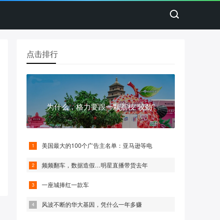
点击排行
为什么，格力要跟一颗荔枝“较劲”
美国最大的100个广告主名单：亚马逊等电
频频翻车，数据造假…明星直播带货去年
一座城捧红一款车
风波不断的华大基因，凭什么一年多赚