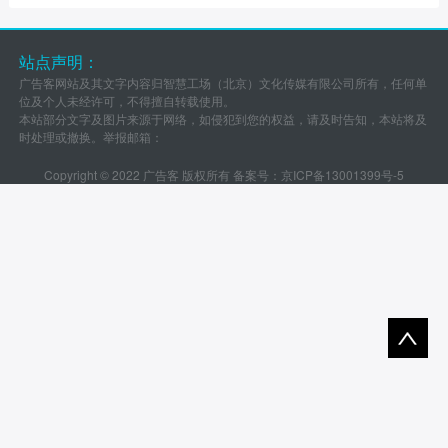
站点声明：
广告客网站及其文字内容归智慧工场（北京）文化传媒有限公司所有，任何单
位及个人未经许可，不得擅自转载使用。
本站部分文字及图片来源于网络，如侵犯到您的权益，请及时告知，本站将及
时处理或撤换。举报邮箱：
Copyright © 2022 广告客 版权所有 备案号：
京ICP备13001399号-5