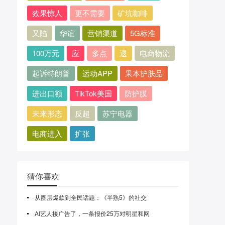
效果惊人
更不需要
矿坑咖啡
又陷
华谊
营销渠道
5G标准
100万元
应
多点
退
电商物流
起诉特朗普
运动APP
果本护肤品
进出口额
TikTok美国
防护膜
未来形态
反超
苏宁电器
电商进入
扩张
猜你喜欢
从圈层爆款到全民话题：《半熟5》的社交
AI艺人接广告了，一条报价25万对明星和网