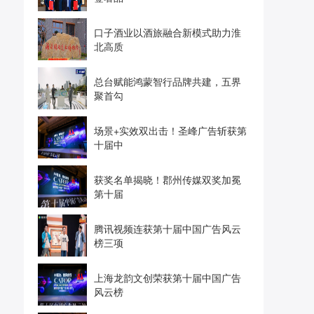
口子酒业以酒旅融合新模式助力淮
北高质
总台赋能鸿蒙智行品牌共建，五界
聚首勾
场景+实效双出击！圣峰广告斩获第
十届中
获奖名单揭晓！郡州传媒双奖加冕
第十届
腾讯视频连获第十届中国广告风云
榜三项
上海龙韵文创荣获第十届中国广告
风云榜