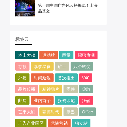
第十届中国广告风云榜揭晓！上海
晶基文
标签云
本山大叔
运动牌
巨量
招聘热潮
存款
暴饮暴食
矿工
八个转变
外卷
时间延迟
首次推出
V40
品牌传播
精神鸦片
零件
你敢
邮局
业内首个
投资印尼
狂砸
芒果大剧
赛博时代
康巴
Office
广告产业园区
悲惨营销
独立站