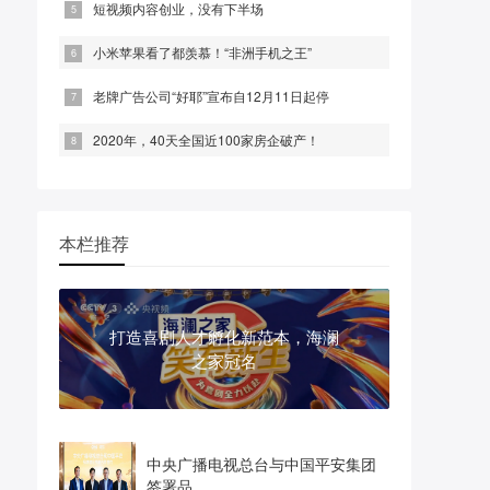
短视频内容创业，没有下半场
小米苹果看了都羡慕！“非洲手机之王”
老牌广告公司“好耶”宣布自12月11日起停
2020年，40天全国近100家房企破产！
本栏推荐
打造喜剧人才孵化新范本，海澜
之家冠名
中央广播电视总台与中国平安集团
签署品