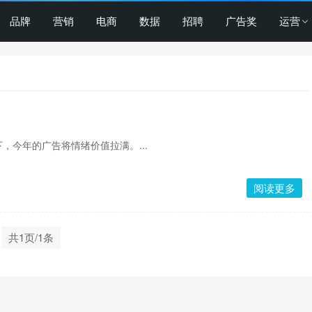
品牌
营销
电商
数据
招聘
广告奖
运营
，今年的广告将情绪价值拉满。...
阅读更多
共1页/1条