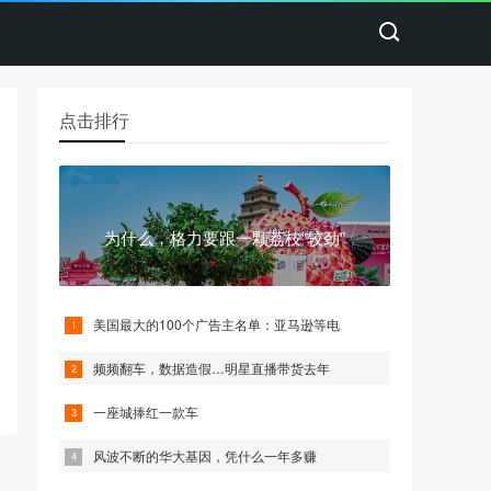
点击排行
为什么，格力要跟一颗荔枝“较劲”
美国最大的100个广告主名单：亚马逊等电
频频翻车，数据造假…明星直播带货去年
一座城捧红一款车
风波不断的华大基因，凭什么一年多赚