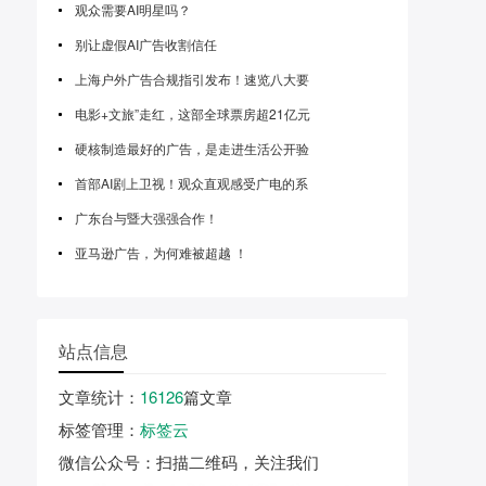
观众需要AI明星吗？
别让虚假AI广告收割信任
上海户外广告合规指引发布！速览八大要
电影+文旅”走红，这部全球票房超21亿元
硬核制造最好的广告，是走进生活公开验
首部AI剧上卫视！观众直观感受广电的系
广东台与暨大强强合作！
亚马逊广告，为何难被超越 ！
站点信息
文章统计
：
16126
篇文章
标签管理
：
标签云
微信公众号
：扫描二维码，关注我们