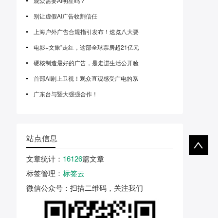
观众需要AI明星吗？
别让虚假AI广告收割信任
上海户外广告合规指引发布！速览八大要
电影+文旅”走红，这部全球票房超21亿元
硬核制造最好的广告，是走进生活公开验
首部AI剧上卫视！观众直观感受广电的系
广东台与暨大强强合作！
站点信息
文章统计
：
16126
篇文章
标签管理
：
标签云
微信公众号
：扫描二维码，关注我们