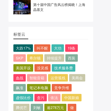
第十届中国广告风云榜揭晓！上海
晶基文
标签云
大跌17%
叫不醒
大功
19条
SKP
希尔顿
持续提升
西装
美国开设
没灵感
技术服务费
血战
智能音箱
运营弧线
美商会
飙涨
笔记本电脑
竞争升维
虚假比价
贪污
依法
中国新娘
腾优芒
刘敏
逾278万元
做