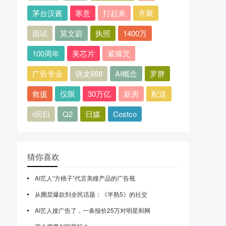
茅台汉酱
寒意
打起来
齐聚
面试
莫文蔚
执照
1400万
100周年
美芯片
紧箍咒
广告专业
骁龙888
AI概念
罗胖
救援
仅限
30万亿
新房
配送
r回归
Q2
日媒
Costco
猜你喜欢
AI艺人“方桃子”代言美瞳产品的广告视
从圈层爆款到全民话题：《半熟5》的社交
AI艺人接广告了，一条报价25万对明星和网