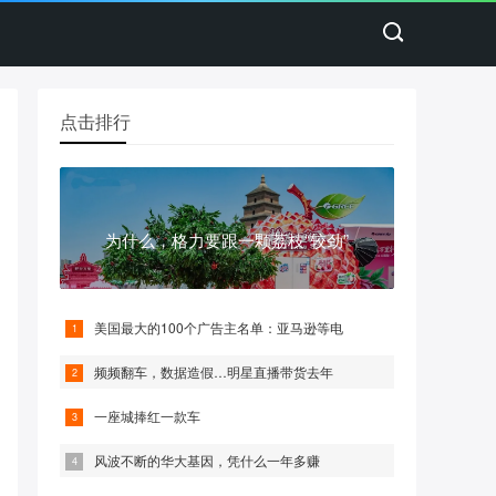
点击排行
为什么，格力要跟一颗荔枝“较劲”
美国最大的100个广告主名单：亚马逊等电
频频翻车，数据造假…明星直播带货去年
一座城捧红一款车
风波不断的华大基因，凭什么一年多赚