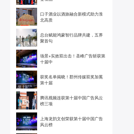
口子酒业以酒旅融合新模式助力淮
北高质
总台赋能鸿蒙智行品牌共建，五界
聚首勾
场景+实效双出击！圣峰广告斩获第
十届中
获奖名单揭晓！郡州传媒双奖加冕
第十届
腾讯视频连获第十届中国广告风云
榜三项
上海龙韵文创荣获第十届中国广告
风云榜