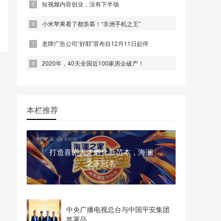
短视频内容创业，没有下半场
小米苹果看了都羡慕！“非洲手机之王”
老牌广告公司“好耶”宣布自12月11日起停
2020年，40天全国近100家房企破产！
本栏推荐
打造喜剧人才孵化新范本，海澜
之家冠名
中央广播电视总台与中国平安集团
签署品