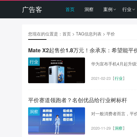
广告客
首页
洞察
案例
行业
您现在的位置是：
首页
> TAG信息列表 > 平价
Mate X2起售价1.8万元！余承东：希望能平
行业
华为宣布手机4月起升级鸿蒙
2021-02-23
【
行业
】
平价赛道领跑者？名创优品给行业树标杆
洞察
对一般消费者而言，平价
2020-11-29
【
洞察
】