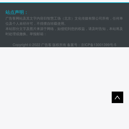
站点声明：
广告客网站及其文字内容归智慧工场（北京）文化传媒有限公司所有，任何单
位及个人未经许可，不得擅自转载使用。
本站部分文字及图片来源于网络，如侵犯到您的权益，请及时告知，本站将及
时处理或撤换。举报邮箱：
Copyright © 2022 广告客 版权所有 备案号：
京ICP备13001399号-5