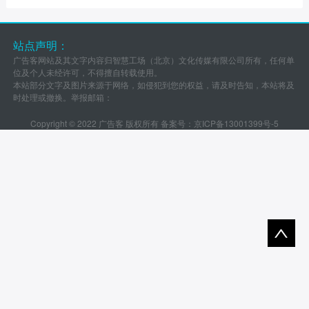
站点声明：
广告客网站及其文字内容归智慧工场（北京）文化传媒有限公司所有，任何单
位及个人未经许可，不得擅自转载使用。
本站部分文字及图片来源于网络，如侵犯到您的权益，请及时告知，本站将及
时处理或撤换。举报邮箱：
Copyright © 2022 广告客 版权所有 备案号：
京ICP备13001399号-5