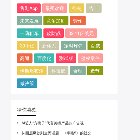
售鞋App
最受欢迎
都去
告上
未来发展
竞争加剧
劳作
一嗨租车
攻防战
32.11亿美元
30个亿
新体系
定时炸弹
百威
高通
百度化
测试版
侵权案件
伊斯坦布尔
科技部
合理
造节
做决策
猜你喜欢
AI艺人“方桃子”代言美瞳产品的广告视
从圈层爆款到全民话题：《半熟5》的社交