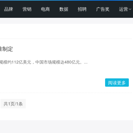
品牌
营销
电商
数据
招聘
广告奖
运营
准制定
规模约112亿美元，中国市场规模达480亿元。...
阅读更多
共1页/1条