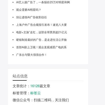
AI艺人接广告了，一条报价25万对明星和网
观众需要AI明星吗？
别让虚假AI广告收割信任
上海户外广告合规指引发布！速览八大要
电影+文旅”走红，这部全球票房超21亿元
硬核制造最好的广告，是走进生活公开验
首部AI剧上卫视！观众直观感受广电的系
广东台与暨大强强合作！
站点信息
文章统计
：
16126
篇文章
标签管理
：
标签云
微信公众号
：扫描二维码，关注我们