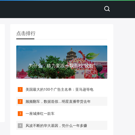
点击排行
为什么，格力要跟一颗荔枝“较劲”
美国最大的100个广告主名单：亚马逊等电
频频翻车，数据造假…明星直播带货去年
一座城捧红一款车
风波不断的华大基因，凭什么一年多赚