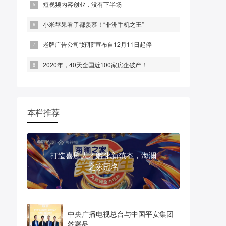
短视频内容创业，没有下半场
小米苹果看了都羡慕！“非洲手机之王”
老牌广告公司“好耶”宣布自12月11日起停
2020年，40天全国近100家房企破产！
本栏推荐
打造喜剧人才孵化新范本，海澜
之家冠名
中央广播电视总台与中国平安集团
签署品