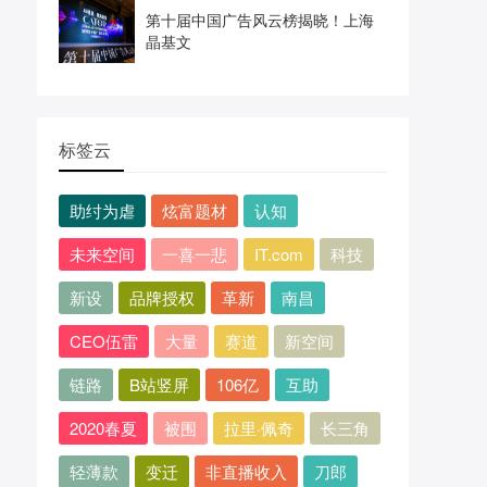
第十届中国广告风云榜揭晓！上海
晶基文
标签云
助纣为虐
炫富题材
认知
未来空间
一喜一悲
IT.com
科技
新设
品牌授权
革新
南昌
CEO伍雷
大量
赛道
新空间
链路
B站竖屏
106亿
互助
2020春夏
被围
拉里·佩奇
长三角
轻薄款
变迁
非直播收入
刀郎