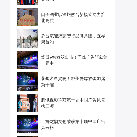
口子酒业以酒旅融合新模式助力淮
北高质
总台赋能鸿蒙智行品牌共建，五界
聚首勾
场景+实效双出击！圣峰广告斩获第
十届中
获奖名单揭晓！郡州传媒双奖加冕
第十届
腾讯视频连获第十届中国广告风云
榜三项
上海龙韵文创荣获第十届中国广告
风云榜