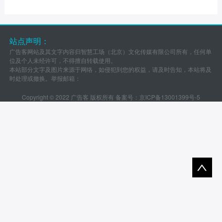
站点声明：
广告客网站及其文字内容归智慧工场（北京）文化传媒有限公司所有，任何单
位及个人未经许可，不得擅自转载使用。
本站部分文字及图片来源于网络，如侵犯到您的权益，请及时告知，本站将及
时处理或撤换。举报邮箱：
Copyright © 2022 广告客 版权所有 备案号：
京ICP备13001399号-5