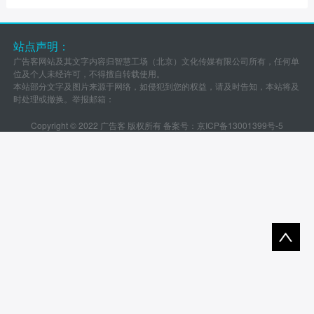
站点声明：
广告客网站及其文字内容归智慧工场（北京）文化传媒有限公司所有，任何单
位及个人未经许可，不得擅自转载使用。
本站部分文字及图片来源于网络，如侵犯到您的权益，请及时告知，本站将及
时处理或撤换。举报邮箱：
Copyright © 2022 广告客 版权所有 备案号：
京ICP备13001399号-5