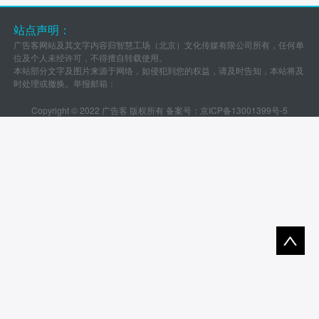
站点声明：
广告客网站及其文字内容归智慧工场（北京）文化传媒有限公司所有，任何单
位及个人未经许可，不得擅自转载使用。
本站部分文字及图片来源于网络，如侵犯到您的权益，请及时告知，本站将及
时处理或撤换。举报邮箱：
Copyright © 2022 广告客 版权所有 备案号：
京ICP备13001399号-5