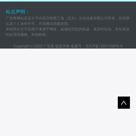
站点声明：
广告客网站及其文字内容归智慧工场（北京）文化传媒有限公司所有，任何单
位及个人未经许可，不得擅自转载使用。
本站部分文字及图片来源于网络，如侵犯到您的权益，请及时告知，本站将及
时处理或撤换。举报邮箱：
Copyright © 2022 广告客 版权所有 备案号：
京ICP备13001399号-5