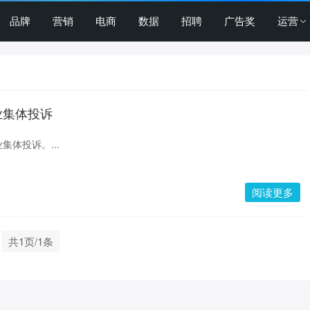
品牌
营销
电商
数据
招聘
广告奖
运营
业集体投诉
体投诉。...
阅读更多
共1页/1条