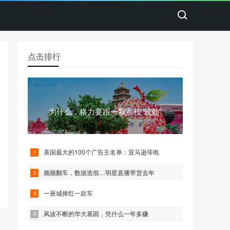
点击排行
为什么，格力要跟一颗荔枝“较劲”
美国最大的100个广告主名单：亚马逊等电
频频翻车，数据造假…明星直播带货去年
一座城捧红一款车
风波不断的华大基因，凭什么一年多赚