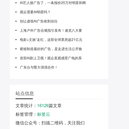
AI艺人接广告了，一条报价25万对明星和网
观众需要AI明星吗？
别让虚假AI广告收割信任
上海户外广告合规指引发布！速览八大要
电影+文旅”走红，这部全球票房超21亿元
硬核制造最好的广告，是走进生活公开验
首部AI剧上卫视！观众直观感受广电的系
广东台与暨大强强合作！
站点信息
文章统计
：
16126
篇文章
标签管理
：
标签云
微信公众号
：扫描二维码，关注我们