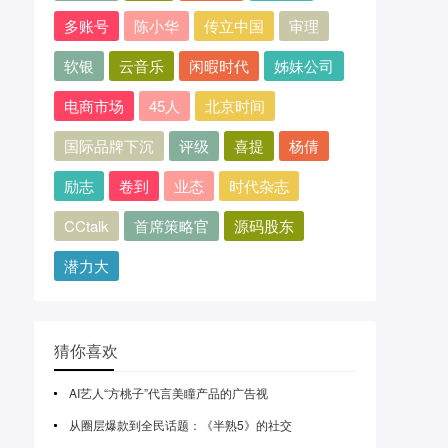
多账号
陈小华
传立中国
审理
软银
云音乐
闲暇时代
姊妹公司
电商市场
45人
北京时间
国际品牌下沉
评级
喜提
杨倩
励志
卷到
业态
时代杂志
CCtalk
首席策略官
源码股东
潜力大
猜你喜欢
AI艺人“方桃子”代言美瞳产品的广告视
从圈层爆款到全民话题：《半熟5》的社交