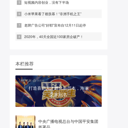
短视频内容创业，没有下半场
小米苹果看了都羡慕！“非洲手机之王”
老牌广告公司“好耶”宣布自12月11日起停
2020年，40天全国近100家房企破产！
本栏推荐
打造喜剧人才孵化新范本，海澜
之家冠名
中央广播电视总台与中国平安集团
签署品