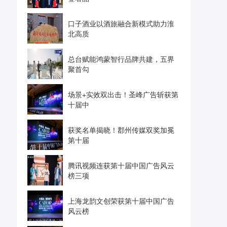
口子酒业以酒旅融合新模式助力淮
北高质
总台赋能鸿蒙智行品牌共建，五界
聚首勾
场景+实效双出击！圣峰广告斩获第
十届中
获奖名单揭晓！郡州传媒双奖加冕
第十届
腾讯视频连获第十届中国广告风云
榜三项
上海龙韵文创荣获第十届中国广告
风云榜