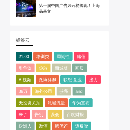
第十届中国广告风云榜揭晓！上海
晶基文
标签云
21:00
培训类
周期性
庸俗
引争议
你敢
商城版
画质
AI视频
微博群聊
联想.竞业
接力
38万
海外公司
获释
and
无投资关系
私域流量
华为宣布
来了
告别
误会
百度财报
欧洲人
劲酒
腾优芒
遭反噬