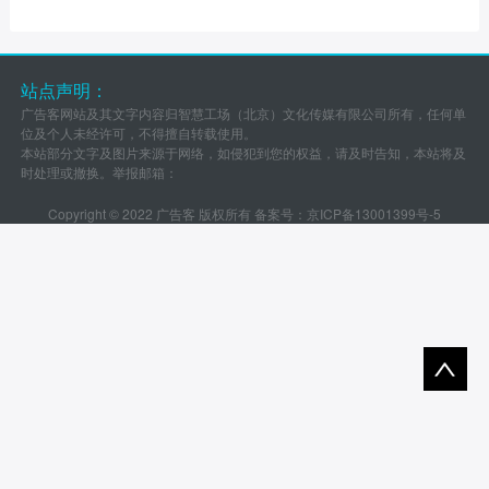
站点声明：
广告客网站及其文字内容归智慧工场（北京）文化传媒有限公司所有，任何单
位及个人未经许可，不得擅自转载使用。
本站部分文字及图片来源于网络，如侵犯到您的权益，请及时告知，本站将及
时处理或撤换。举报邮箱：
Copyright © 2022 广告客 版权所有 备案号：
京ICP备13001399号-5