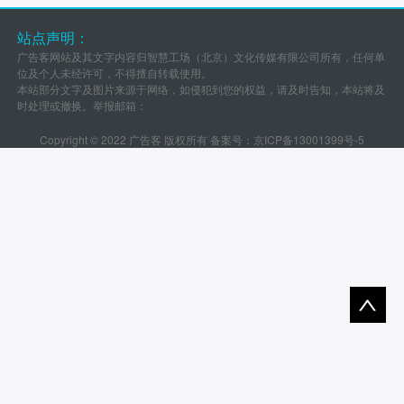
站点声明：
广告客网站及其文字内容归智慧工场（北京）文化传媒有限公司所有，任何单
位及个人未经许可，不得擅自转载使用。
本站部分文字及图片来源于网络，如侵犯到您的权益，请及时告知，本站将及
时处理或撤换。举报邮箱：
Copyright © 2022 广告客 版权所有 备案号：
京ICP备13001399号-5