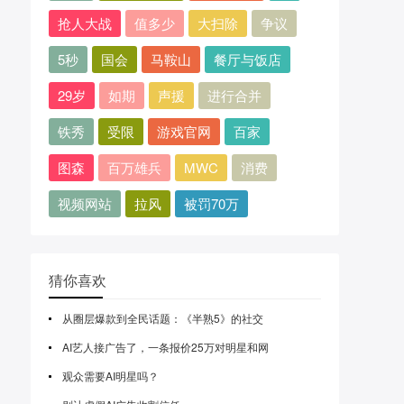
抢人大战
值多少
大扫除
争议
5秒
国会
马鞍山
餐厅与饭店
29岁
如期
声援
进行合并
铁秀
受限
游戏官网
百家
图森
百万雄兵
MWC
消费
视频网站
拉风
被罚70万
猜你喜欢
从圈层爆款到全民话题：《半熟5》的社交
AI艺人接广告了，一条报价25万对明星和网
观众需要AI明星吗？