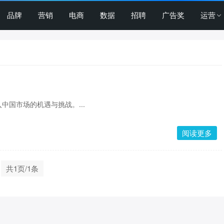
品牌
营销
电商
数据
招聘
广告奖
运营
中国市场的机遇与挑战。...
阅读更多
共1页/1条