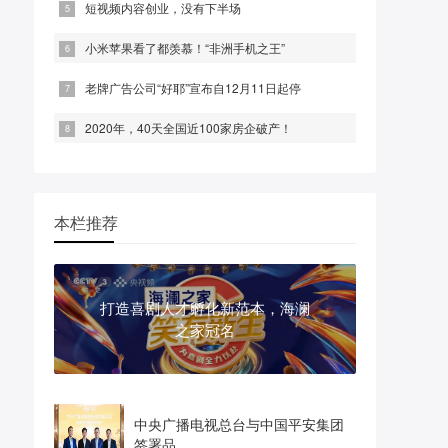
短视频内容创业，没有下半场
小米苹果看了都羡慕！“非洲手机之王”
老牌广告公司“好耶”宣布自12月11日起停
2020年，40天全国近100家房企破产！
本栏推荐
打造喜剧人才孵化新范本，海澜
之家冠名
中央广播电视总台与中国平安集团
签署品