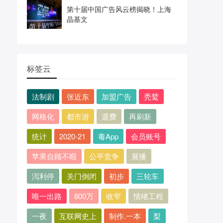
第十届中国广告风云榜揭晓！上海
晶基文
标签云
法制剧
张近东
加盟广告
秃鹫
网格化
都市游
退费
再刷新
统计
2020-21
毒App
会员账号
苹果自顾不暇
公平竞争
展播
泻利停
关门倒闭
初步
三轮车
唯一出路
800万
收窄
情绪工程
一夜
互联网史上
制作.一本
梨