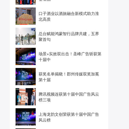
口子酒业以酒旅融合新模式助力淮
北高质
总台赋能鸿蒙智行品牌共建，五界
聚首勾
场景+实效双出击！圣峰广告斩获第
十届中
获奖名单揭晓！郡州传媒双奖加冕
第十届
腾讯视频连获第十届中国广告风云
榜三项
上海龙韵文创荣获第十届中国广告
风云榜