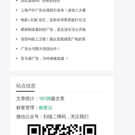
别让虚假AI广告收割信任
上海户外广告合规指引发布！速览八大要
电影+文旅”走红，这部全球票房超21亿元
硬核制造最好的广告，是走进生活公开验
首部AI剧上卫视！观众直观感受广电的系
广东台与暨大强强合作！
亚马逊广告，为何难被超越 ！
站点信息
文章统计
：
16126
篇文章
标签管理
：
标签云
微信公众号
：扫描二维码，关注我们