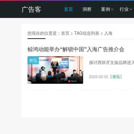
广告客
首页
洞察
案例
行业
您现在的位置是：
首页
> TAG信息列表 > 入海
鲸鸿动能举办“解锁中国”入海广告推介会
资讯
探讨西班牙文旅品牌进入
2025-02-02
【
资讯
】