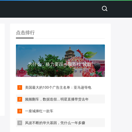
点击排行
为什么，格力要跟一颗荔枝“较劲”
美国最大的100个广告主名单：亚马逊等电
频频翻车，数据造假…明星直播带货去年
一座城捧红一款车
风波不断的华大基因，凭什么一年多赚