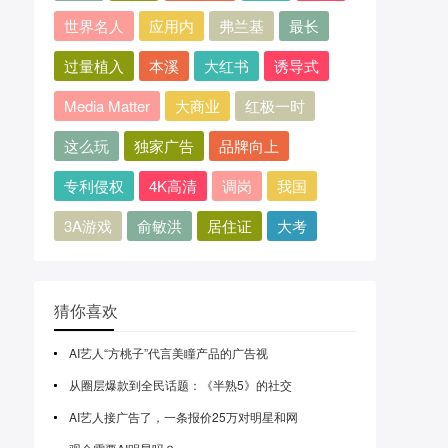
世界名人
应用内
弗兰基
最长
过量植入
本溪
大红书
诱导式
Media Matter
大商业
红极一时
这么玩
独家广告
品牌向上
专利侵权
4K高清
调岗
我国
3A游戏
俞敏洪
居住证
大考
猜你喜欢
AI艺人“方桃子”代言美瞳产品的广告视
从圈层爆款到全民话题：《半熟5》的社交
AI艺人接广告了，一条报价25万对明星和网