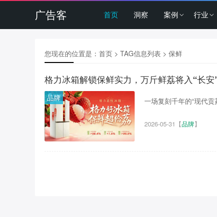
广告客
首页
洞察
案例
行业
您现在的位置是：
首页
> TAG信息列表 > 保鲜
格力冰箱解锁保鲜实力，万斤鲜荔将入“长安”
品牌
一场复刻千年的“现代贡荔之
2026-05-31
【
品牌
】