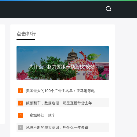
点击排行
为什么，格力要跟一颗荔枝“较劲”
美国最大的100个广告主名单：亚马逊等电
频频翻车，数据造假…明星直播带货去年
一座城捧红一款车
风波不断的华大基因，凭什么一年多赚