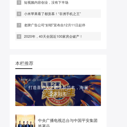
短视频内容创业，没有下半场
小米苹果看了都羡慕！“非洲手机之王”
老牌广告公司“好耶”宣布自12月11日起停
2020年，40天全国近100家房企破产！
本栏推荐
打造喜剧人才孵化新范本，海澜
之家冠名
中央广播电视总台与中国平安集团
签署品