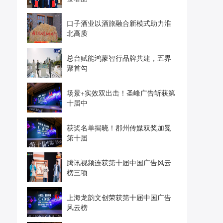
口子酒业以酒旅融合新模式助力淮
北高质
总台赋能鸿蒙智行品牌共建，五界
聚首勾
场景+实效双出击！圣峰广告斩获第
十届中
获奖名单揭晓！郡州传媒双奖加冕
第十届
腾讯视频连获第十届中国广告风云
榜三项
上海龙韵文创荣获第十届中国广告
风云榜