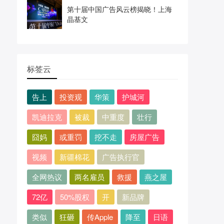
第十届中国广告风云榜揭晓！上海
晶基文
标签云
告上
投资观
华策
护城河
凯迪拉克
被裁
中重度
壮行
囧妈
或重罚
挖不走
房屋广告
视频
新疆棉花
广告执行官
全网热议
两名雇员
救援
燕之屋
72亿
50%股权
开
新品牌
类似
狂砸
传Apple
降至
日语