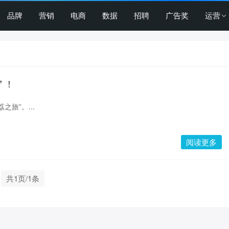
品牌
营销
电商
数据
招聘
广告奖
运营
 ！
旅”。...
阅读更多
共1页/1条