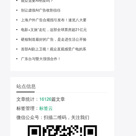
观众需要AI明星吗？
别让虚假AI广告收割信任
上海户外广告合规指引发布！速览八大要
电影+文旅”走红，这部全球票房超21亿元
硬核制造最好的广告，是走进生活公开验
首部AI剧上卫视！观众直观感受广电的系
广东台与暨大强强合作！
站点信息
文章统计
：
16126
篇文章
标签管理
：
标签云
微信公众号
：扫描二维码，关注我们