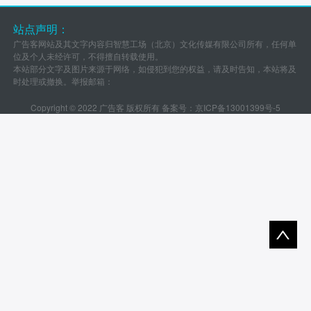
站点声明：
广告客网站及其文字内容归智慧工场（北京）文化传媒有限公司所有，任何单
位及个人未经许可，不得擅自转载使用。
本站部分文字及图片来源于网络，如侵犯到您的权益，请及时告知，本站将及
时处理或撤换。举报邮箱：
Copyright © 2022 广告客 版权所有 备案号：
京ICP备13001399号-5