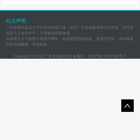
站点声明：
广告客网站及其文字内容归智慧工场（北京）文化传媒有限公司所有，任何单
位及个人未经许可，不得擅自转载使用。
本站部分文字及图片来源于网络，如侵犯到您的权益，请及时告知，本站将及
时处理或撤换。举报邮箱：
Copyright © 2022 广告客 版权所有 备案号：
京ICP备13001399号-5