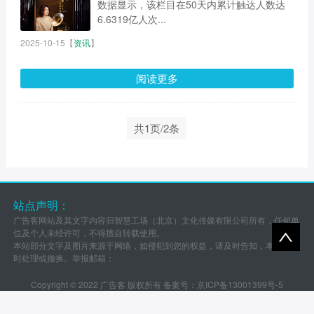
数据显示，该栏目在50天内累计触达人数达
6.6319亿人次...
2025-10-15
【
资讯
】
阅读更多
共1页/2条
站点声明：
广告客网站及其文字内容归智慧工场（北京）文化传媒有限公司所有，任何单
位及个人未经许可，不得擅自转载使用。
本站部分文字及图片来源于网络，如侵犯到您的权益，请及时告知，本站将及
时处理或撤换。举报邮箱：
Copyright © 2022 广告客 版权所有 备案号：
京ICP备13001399号-5