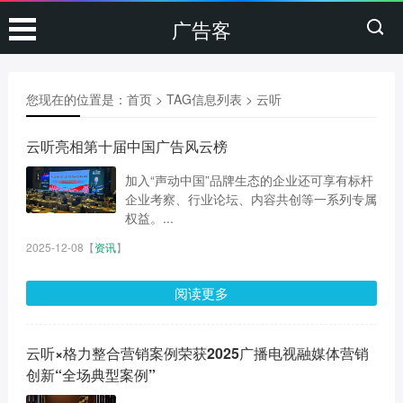
广告客
您现在的位置是：
首页
> TAG信息列表 > 云听
云听亮相第十届中国广告风云榜
加入“声动中国”品牌生态的企业还可享有标杆
企业考察、行业论坛、内容共创等一系列专属
权益。...
2025-12-08
【
资讯
】
阅读更多
云听×格力整合营销案例荣获2025广播电视融媒体营销
创新“全场典型案例”