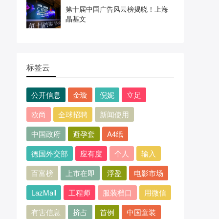
第十届中国广告风云榜揭晓！上海
晶基文
标签云
公开信息
金璇
倪妮
立足
欧尚
全球招聘
新闻使用
中国政府
避孕套
A4纸
德国外交部
应有度
个人
输入
百富榜
上市在即
浮盈
电影市场
LazMall
工程师
服装档口
用微信
有害信息
挤占
首例
中国童装