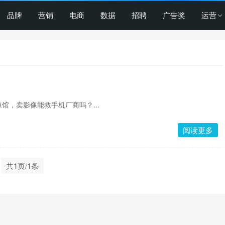
品牌
营销
电商
数据
招聘
广告奖
运营
馆，卖影像能救手机厂商吗？...
阅读更多
共1页/1条