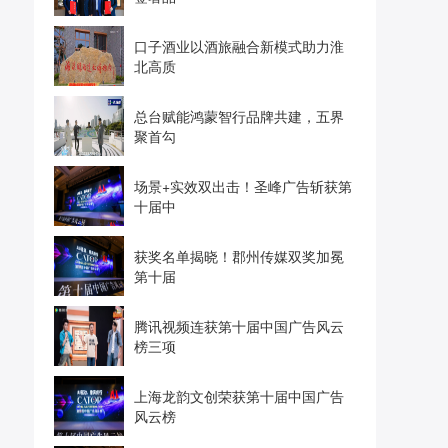
口子酒业以酒旅融合新模式助力淮
北高质
总台赋能鸿蒙智行品牌共建，五界
聚首勾
场景+实效双出击！圣峰广告斩获第
十届中
获奖名单揭晓！郡州传媒双奖加冕
第十届
腾讯视频连获第十届中国广告风云
榜三项
上海龙韵文创荣获第十届中国广告
风云榜