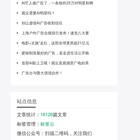
AI艺人接广告了，一条报价25万对明星和网
观众需要AI明星吗？
别让虚假AI广告收割信任
上海户外广告合规指引发布！速览八大要
电影+文旅”走红，这部全球票房超21亿元
硬核制造最好的广告，是走进生活公开验
首部AI剧上卫视！观众直观感受广电的系
广东台与暨大强强合作！
站点信息
文章统计
：
16126
篇文章
标签管理
：
标签云
微信公众号
：扫描二维码，关注我们