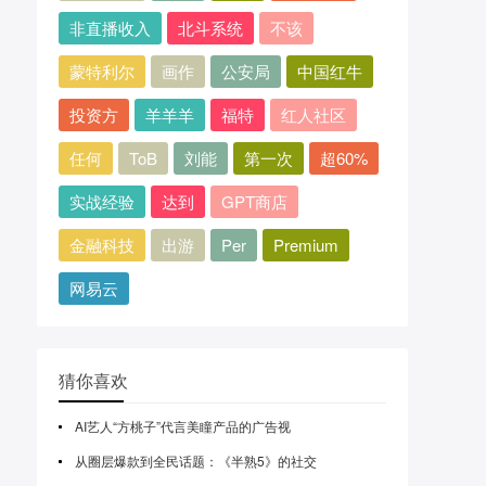
非直播收入
北斗系统
不该
蒙特利尔
画作
公安局
中国红牛
投资方
羊羊羊
福特
红人社区
任何
ToB
刘能
第一次
超60%
实战经验
达到
GPT商店
金融科技
出游
Per
Premium
网易云
猜你喜欢
AI艺人“方桃子”代言美瞳产品的广告视
从圈层爆款到全民话题：《半熟5》的社交