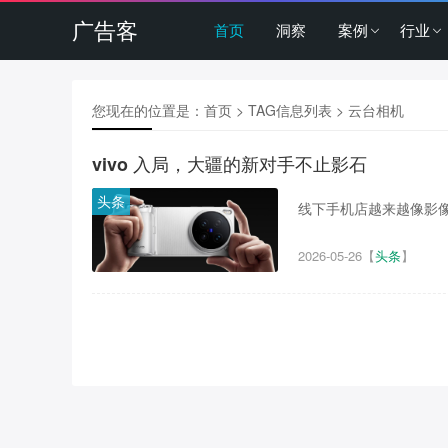
广告客
首页
洞察
案例
行业
您现在的位置是：
首页
> TAG信息列表 > 云台相机
vivo 入局，大疆的新对手不止影石
头条
线下手机店越来越像影像
2026-05-26
【
头条
】