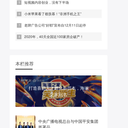
短视频内容创业，没有下半场
小米苹果看了都羡慕！“非洲手机之王”
老牌广告公司“好耶”宣布自12月11日起停
2020年，40天全国近100家房企破产！
本栏推荐
打造喜剧人才孵化新范本，海澜
之家冠名
中央广播电视总台与中国平安集团
签署品