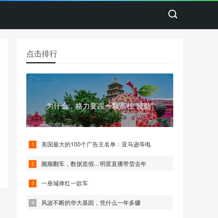
点击排行
为什么，格力要跟一颗荔枝“较劲”
美国最大的100个广告主名单：亚马逊等电
频频翻车，数据造假…明星直播带货去年
一座城捧红一款车
风波不断的华大基因，凭什么一年多赚