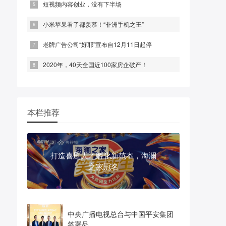
短视频内容创业，没有下半场
小米苹果看了都羡慕！“非洲手机之王”
老牌广告公司“好耶”宣布自12月11日起停
2020年，40天全国近100家房企破产！
本栏推荐
打造喜剧人才孵化新范本，海澜
之家冠名
中央广播电视总台与中国平安集团
签署品