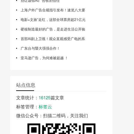
别让虚假AI广告收割信任
上海户外广告合规指引发布！速览八大要
电影+文旅”走红，这部全球票房超21亿元
硬核制造最好的广告，是走进生活公开验
首部AI剧上卫视！观众直观感受广电的系
广东台与暨大强强合作！
亚马逊广告，为何难被超越 ！
站点信息
文章统计
：
16125
篇文章
标签管理
：
标签云
微信公众号
：扫描二维码，关注我们