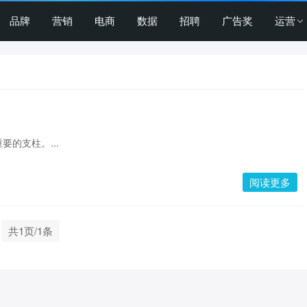
品牌
营销
电商
数据
招聘
广告奖
运营
的支柱。...
阅读更多
共1页/1条