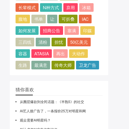
长辈模式
N种方式
弃用
冰箱
腹地
书单
让
可折叠
IAC
如何发展
招商公告
塞满
印媒
三四线
清粉
担忧
50亿美元
容器
ATASIA
再出
大动作
生路
最满意
传奇大师
卫龙广告
猜你喜欢
从圈层爆款到全民话题：《半熟5》的社交
AI艺人接广告了，一条报价25万对明星和网
观众需要AI明星吗？