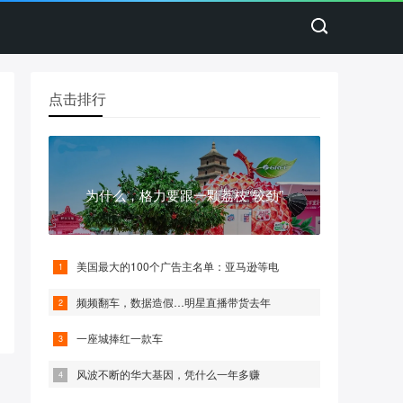
点击排行
为什么，格力要跟一颗荔枝“较劲”
美国最大的100个广告主名单：亚马逊等电
频频翻车，数据造假…明星直播带货去年
一座城捧红一款车
风波不断的华大基因，凭什么一年多赚