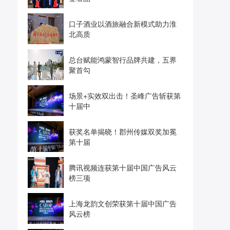
口子酒业以酒旅融合新模式助力淮
北高质
总台赋能鸿蒙智行品牌共建，五界
聚首勾
场景+实效双出击！圣峰广告斩获第
十届中
获奖名单揭晓！郡州传媒双奖加冕
第十届
腾讯视频连获第十届中国广告风云
榜三项
上海龙韵文创荣获第十届中国广告
风云榜