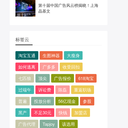
第十届中国广告风云榜揭晓！上海
晶基文
标签云
淘宝互通
生图神器
大瘦身
如何逃离
广多多
收受回扣
七匹狼
顶尖
广告报价
618淘宝
过端午
诉讼费
陈磊
重返职场
普遍
投放分析
56亿现金
参股
黑产
不足30元
快钱
加盟店
广告代理
Tapjoy
该选用