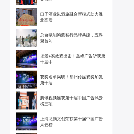
口子酒业以酒旅融合新模式助力淮
北高质
总台赋能鸿蒙智行品牌共建，五界
聚首勾
场景+实效双出击！圣峰广告斩获第
十届中
获奖名单揭晓！郡州传媒双奖加冕
第十届
腾讯视频连获第十届中国广告风云
榜三项
上海龙韵文创荣获第十届中国广告
风云榜