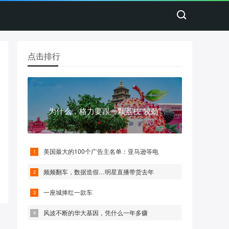
点击排行
为什么，格力要跟一颗荔枝“较劲”
美国最大的100个广告主名单：亚马逊等电
频频翻车，数据造假…明星直播带货去年
一座城捧红一款车
风波不断的华大基因，凭什么一年多赚