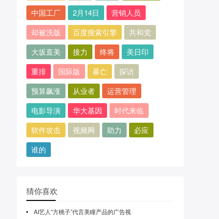
中国工厂
2月14日
营销人员
却被洗版
百度搜索引擎
共和党
大坂直美
接力
终将
美日印
重排
国际版
暴亡
探访
预算飙涨
从业者
运营管理
电影导演
华大基因
时代来临
软件攻击
视频网
助力
必应
谁的
猜你喜欢
AI艺人“方桃子”代言美瞳产品的广告视