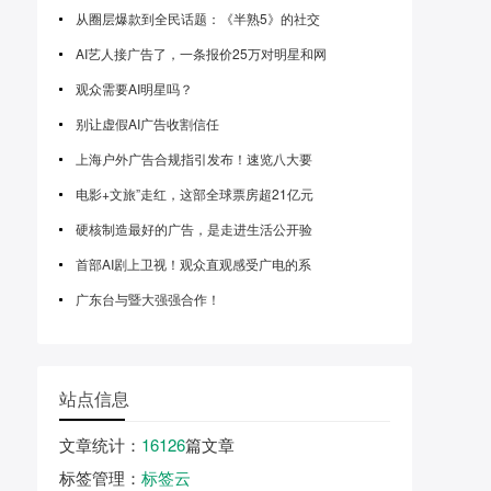
从圈层爆款到全民话题：《半熟5》的社交
AI艺人接广告了，一条报价25万对明星和网
观众需要AI明星吗？
别让虚假AI广告收割信任
上海户外广告合规指引发布！速览八大要
电影+文旅”走红，这部全球票房超21亿元
硬核制造最好的广告，是走进生活公开验
首部AI剧上卫视！观众直观感受广电的系
广东台与暨大强强合作！
站点信息
文章统计
：
16126
篇文章
标签管理
：
标签云