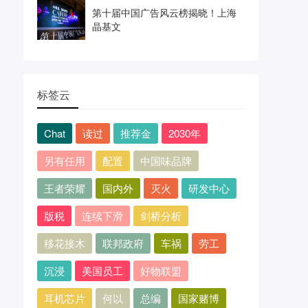
第十届中国广告风云榜揭晓！上海
晶基文
标签云
Chat
读过
推荐金
2030年
另有任用
配置
中国味品牌
王者荣耀
国内外
灭火
研发中心
版税
连续下滑
剑桥分析
移花接木
联邦政府
车祸
劳工
沉浸
美国员工
好物联盟
耳机芯片
何以
总编
国家赌博