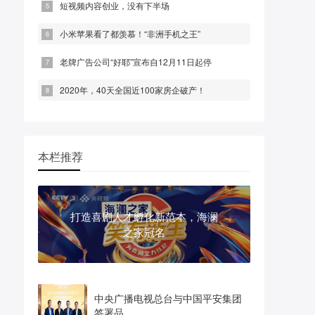
短视频内容创业，没有下半场
小米苹果看了都羡慕！“非洲手机之王”
老牌广告公司“好耶”宣布自12月11日起停
2020年，40天全国近100家房企破产！
本栏推荐
打造喜剧人才孵化新范本，海澜
之家冠名
中央广播电视总台与中国平安集团
签署品