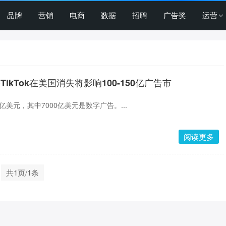
品牌
营销
电商
数据
招聘
广告奖
运营
TikTok在美国消失将影响100-150亿广告市
美元，其中7000亿美元是数字广告。...
阅读更多
共1页/1条